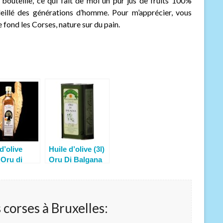
 bouteille, ce qui fait de moi un pur jus de fruits 100%
soleillé des générations d’homme. Pour m’apprécier, vous
ond les Corses, nature sur du pain.
d’olive
Huile d’olive (3l)
 Oru di
Oru Di Balgana
gna
corses à Bruxelles: