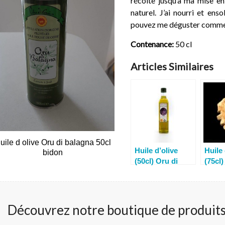
récolte jusqu’à ma mise en
naturel. J’ai nourri et en
pouvez me déguster comme f
Contenance:
50 cl
Articles Similaires
uile d olive Oru di balagna 50cl
Huile d’olive
Huile 
bidon
(50cl) Oru di
(75cl)
Balagna
Bala
Découvrez notre boutique de produits 